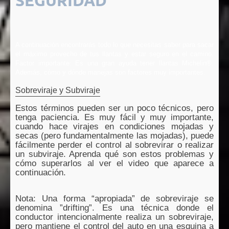
SEGURIDAD
A continuación encontrarás todo lo que necesitas saber para sacar
el máximo provecho de tus llantas y estar seguro en el camino.
Factor importante: Es una gran ayuda tener llantas Michelin®.
Además, cómo y dónde manejas son factores muy importantes.
Sobreviraje y Subviraje
Estos términos pueden ser un poco técnicos, pero
tenga paciencia. Es muy fácil y muy importante,
cuando hace virajes en condiciones mojadas y
secas (pero fundamentalmente las mojadas), puede
fácilmente perder el control al sobrevirar o realizar
un subviraje. Aprenda qué son estos problemas y
cómo superarlos al ver el video que aparece a
continuación.
Nota: Una forma “apropiada” de sobreviraje se
denomina ”drifting”. Es una técnica donde el
conductor intencionalmente realiza un sobreviraje,
pero mantiene el control del auto en una esquina a