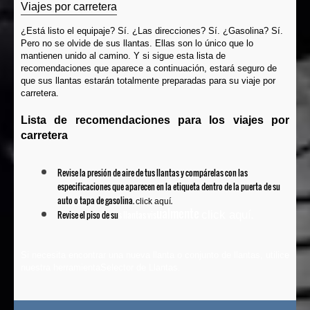
Viajes por carretera
¿Está listo el equipaje? Sí. ¿Las direcciones? Sí. ¿Gasolina? Sí.
Pero no se olvide de sus llantas. Ellas son lo único que lo
mantienen unido al camino. Y si sigue esta lista de
recomendaciones que aparece a continuación, estará seguro de
que sus llantas estarán totalmente preparadas para su viaje por
carretera.
Lista de recomendaciones para los viajes por
carretera
Revise la presión de aire de tus llantas y compárelas con las
especificaciones que aparecen en la etiqueta dentro de la puerta de su
auto o tapa de gasolina.
.
click aquí
ualmente
.
click aquí
Revise el piso de su
s llantas vis
Si necesita encontrar una nueva llanta o conjunto de llantas, utilice
nuestra herramienta
Selector de Llantas
.